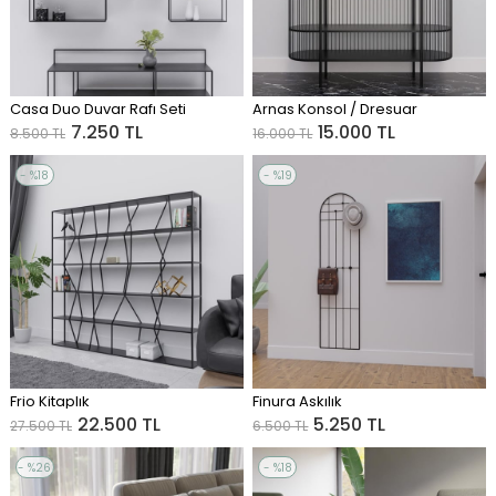
Casa Duo Duvar Rafı Seti
Arnas Konsol / Dresuar
ADD TO CART
ADD TO CART
7.250 TL
15.000 TL
8.500 TL
16.000 TL
%18
%19
Sale
Sale
%18Sale
%19Sale
Frio Kitaplık
Finura Askılık
ADD TO CART
ADD TO CART
22.500 TL
5.250 TL
27.500 TL
6.500 TL
%26
%18
Sale
Sale