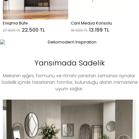
Enigma Büfe
Caril Medya Konsolu
ADD TO CART
ADD TO CART
22.500 TL
13.199 TL
27.500 TL
16.699 TL
Yansımada Sadelik
Mekanın ışığını, formunu ve ritmini yansıtan zamansız aynalar.
Sadelik içinde tasarlanan formlar, bulunduğu alanın mimarisine
uyum sağlar.