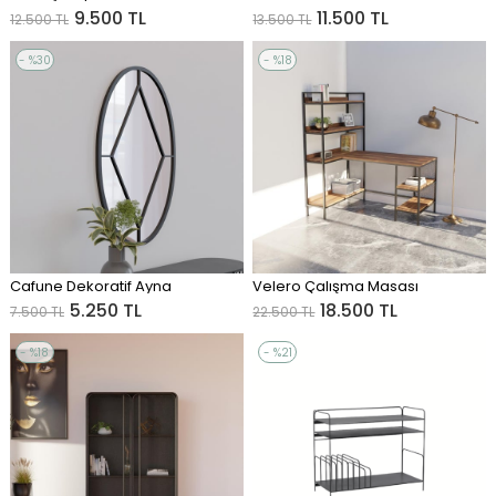
ADD TO CART
ADD TO CART
9.500 TL
11.500 TL
12.500 TL
13.500 TL
%30
%18
Sale
Sale
%30Sale
%18Sale
Cafune Dekoratif Ayna
Velero Çalışma Masası
ADD TO CART
ADD TO CART
5.250 TL
18.500 TL
7.500 TL
22.500 TL
%18
%21
Sale
Sale
%18Sale
%21Sale