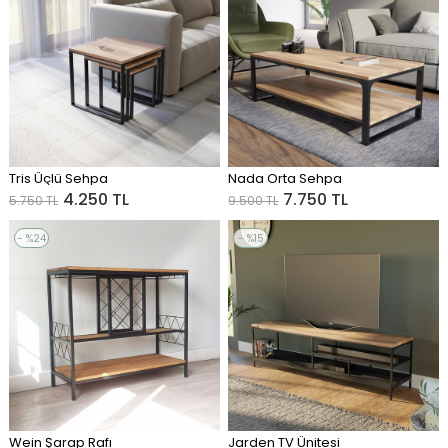
%26Sale
%18Sale
Tris Üçlü Sehpa
Nada Orta Sehpa
ADD TO CART
ADD TO CART
4.250 TL
7.750 TL
5.750 TL
9.500 TL
%24
%15
Sale
Sale
%24Sale
%15Sale
Wein Şarap Rafı
Jarden TV Ünitesi