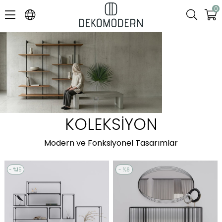
0
KOLEKSİYON
Modern ve Fonksiyonel Tasarımlar
%15
%6
Sale
Sale
%15Sale
%6Sale