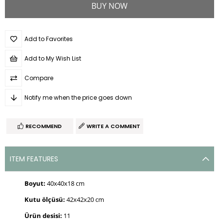
Add to Favorites
Add to My Wish List
Compare
Notify me when the price goes down
RECOMMEND
WRITE A COMMENT
ITEM FEATURES
Boyut:
40x40x18 cm
Kutu ölçüsü:
42x42x20 cm
Ürün desisi:
11