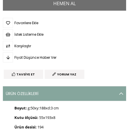
Favorilere Ekle
İstek Listeme Ekle
Karşılaştır
Fiyat Düşünce Haber Ver
TAVSIYE ET
YORUM YAZ
ÜRÜN ÖZELLIKLERI
Boyut:
g:50xy:188xd:3 cm
Kutu ölçüsü:
55x193x8
Ürün desisi:
194