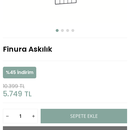
Finura Askılık
%
45
İndirim
10.399 TL
5.749 TL