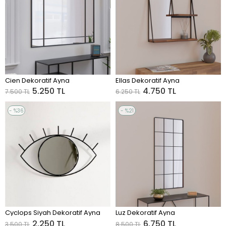
Cien Dekoratif Ayna
Ellas Dekoratif Ayna
ADD TO CART
ADD TO CART
5.250 TL
4.750 TL
7.500 TL
6.250 TL
%36
%21
Sale
Sale
%36Sale
%21Sale
Cyclops Siyah Dekoratif Ayna
Luz Dekoratif Ayna
ADD TO CART
ADD TO CART
2.250 TL
6.750 TL
3.500 TL
8.500 TL