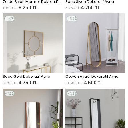
Zelda Siyah Mermer Dekoratif Ayna
Saca Siyah Dekoratif Ayna
ADD TO CART
ADD TO CART
8.250 TL
4.750 TL
11.500 TL
5.750 TL
%17
%22
Sale
Sale
%17Sale
%22Sale
Saca Gold Dekoratif Ayna
Cowen Ayaklı Dekoratif Ayna
ADD TO CART
ADD TO CART
4.750 TL
14.500 TL
5.750 TL
18.500 TL
%22
%28
Sale
Sale
%22Sale
%28Sale