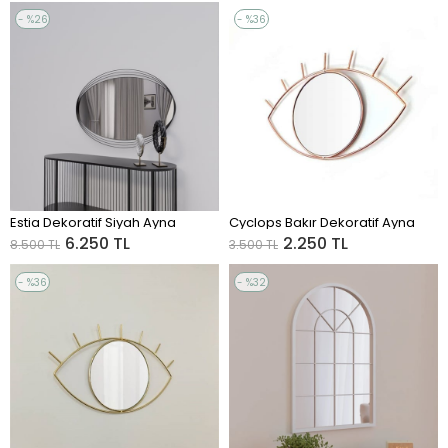
%26
%36
Sale
Sale
%26Sale
%36Sale
Estia Dekoratif Siyah Ayna
Cyclops Bakır Dekoratif Ayna
ADD TO CART
ADD TO CART
6.250 TL
2.250 TL
8.500 TL
3.500 TL
%36
%32
Sale
Sale
%36Sale
%32Sale