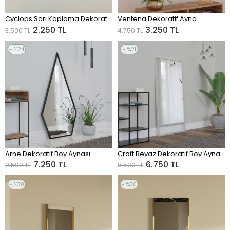
Cyclops Sarı Kaplama Dekoratif Ayna
Ventena Dekoratif Ayna
ADD TO CART
ADD TO CART
2.250 TL
3.250 TL
3.500 TL
4.750 TL
%24
%21
Sale
Sale
%24Sale
%21Sale
Arne Dekoratif Boy Aynası
Croft Beyaz Dekoratif Boy Aynası
ADD TO CART
ADD TO CART
7.250 TL
6.750 TL
9.500 TL
8.500 TL
%30
%30
Sale
Sale
%30Sale
%30Sale