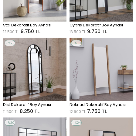
Stol Dekoratif Boy Aynası
Cypris Dekoratif Boy Aynası
ADD TO CART
ADD TO CART
9.750 TL
9.750 TL
12.500 TL
13.500 TL
%28
%38
Sale
Sale
%28Sale
%38Sale
Dist Dekoratif Boy Aynası
Deknud Dekoratif Boy Aynası
ADD TO CART
ADD TO CART
8.250 TL
7.750 TL
11.500 TL
12.500 TL
%30
%24
Sale
Sale
%30Sale
%24Sale