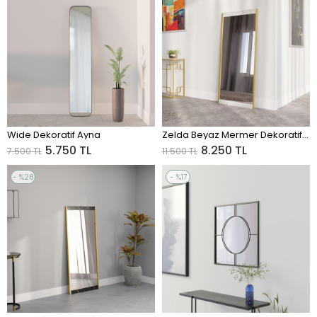
Sale
Sale
%23Sale
%28Sale
Wide Dekoratif Ayna
Zelda Beyaz Mermer Dekoratif Ayna
ADD TO CART
ADD TO CART
5.750 TL
8.250 TL
7.500 TL
11.500 TL
%28
%17
Sale
Sale
%28Sale
%17Sale