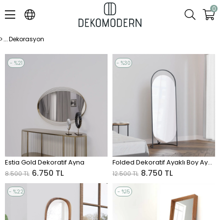
0
Dekorasyon
%21
%30
Sale
Sale
%21Sale
%30Sale
Estia Gold Dekoratif Ayna
Folded Dekoratif Ayaklı Boy Aynası
ADD TO CART
ADD TO CART
6.750 TL
8.750 TL
8.500 TL
12.500 TL
%22
%15
Sale
Sale
%22Sale
%15Sale