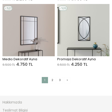
%27
%35
Sale
Sale
%27Sale
%35Sale
Medio Dekoratif Ayna
Promaja Dekoratif Ayna
ADD TO CART
ADD TO CART
4.750 TL
4.250 TL
6.500 TL
6.500 TL
1
2
3
>
Hakkımızda
Teslimat Bilgisi