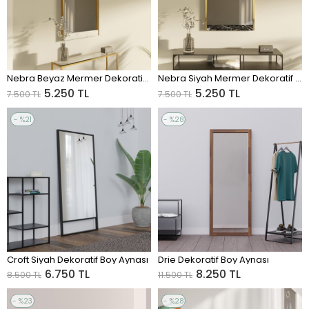
Nebra Beyaz Mermer Dekoratif Ayna
Nebra Siyah Mermer Dekoratif Ayna
ADD TO CART
ADD TO CART
5.250 TL
5.250 TL
7.500 TL
7.500 TL
%21
%28
Sale
Sale
%21Sale
%28Sale
Croft Siyah Dekoratif Boy Aynası
Drie Dekoratif Boy Aynası
ADD TO CART
ADD TO CART
6.750 TL
8.250 TL
8.500 TL
11.500 TL
%23
%28