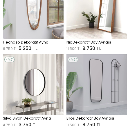
Flechazo Dekoratif Ayna
Nix Dekoratif Boy Aynası
ADD TO CART
ADD TO CART
5.250 TL
9.750 TL
6.750 TL
11.500 TL
%21
%24
Sale
Sale
%21Sale
%24Sale
Silva Siyah Dekoratif Ayna
Ellos Dekoratif Boy Aynası
ADD TO CART
ADD TO CART
3.750 TL
8.750 TL
4.750 TL
11.500 TL