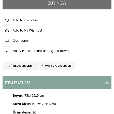
Add to Favorites
Add to My Wish List
Compare
Notify me when the price goes down
RECOMMEND
WRITE A COMMENT
ITEM FEATURES
Boyut:
75x165x5 cm
Kutu ölçüsü:
95x178x16 cm
Ürün desisi
: 90